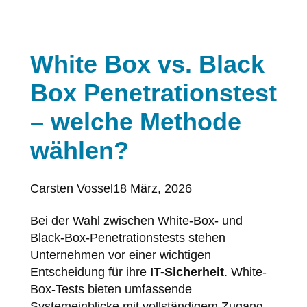
White Box vs. Black
Box Penetrationstest
– welche Methode
wählen?
Posted
Carsten Vossel
18 März, 2026
by:
Bei der Wahl zwischen White-Box- und
Black-Box-Penetrationstests stehen
Unternehmen vor einer wichtigen
Entscheidung für ihre
IT-Sicherheit
. White-
Box-Tests bieten umfassende
Systemeinblicke mit vollständigem Zugang